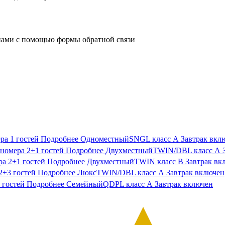
с нами с помощью формы обратной связи
ра
1
гостей
Подробнее
Одноместный
SNGL класс А
Завтрак вкл
номера
2+1
гостей
Подробнее
Двухместный
TWIN/DBL класс А
ра
2+1
гостей
Подробнее
Двухместный
TWIN класс В
Завтрак вк
2+3
гостей
Подробнее
Люкс
TWIN/DBL класс А
Завтрак включен
гостей
Подробнее
Семейный
QDPL класс А
Завтрак включен