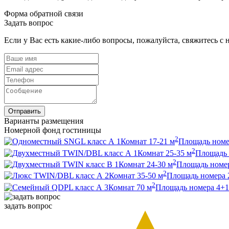
Форма обратной связи
Задать вопрос
Если у Вас есть какие-либо вопросы, пожалуйста, свяжитесь 
Отправить
Варианты размещения
Номерной фонд гостиницы
2
1
Комнат
17-21
м
Площадь номе
2
1
Комнат
25-35
м
Площадь 
2
1
Комнат
24-30
м
Площадь номе
2
2
Комнат
35-50
м
Площадь номера
2
3
Комнат
70
м
Площадь номера
4+1
задать вопрос