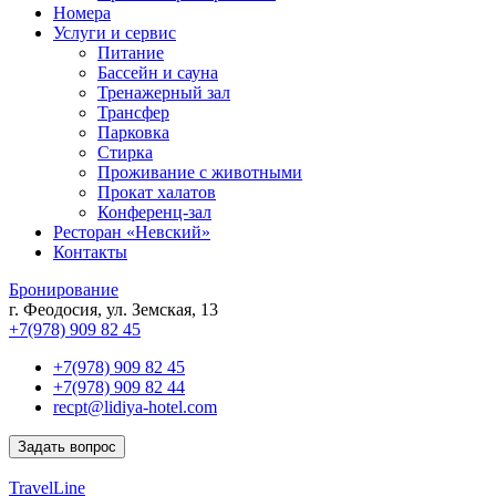
Номера
Услуги и сервис
Питание
Бассейн и сауна
Тренажерный зал
Трансфер
Парковка
Стирка
Проживание с животными
Прокат халатов
Конференц-зал
Ресторан «Невский»
Контакты
Бронирование
г. Феодосия, ул. Земская, 13
+7(978) 909 82 45
+7(978) 909 82 45
+7(978) 909 82 44
recpt@lidiya-hotel.com
Задать вопрос
TravelLine