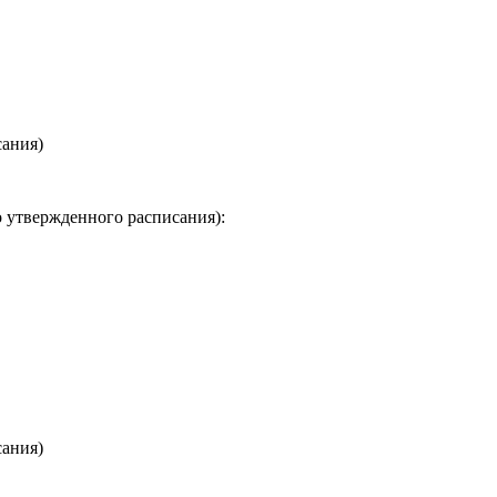
сания)
о утвержденного расписания):
сания)