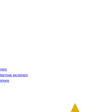
ючен
Завтрак включен
лючен