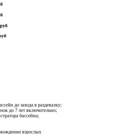
уб
уб
 руб
руб
;
ссейн до захода в раздевалку;
нок до 7 лет включительно;
стратора бассейна;
ровождении взрослых