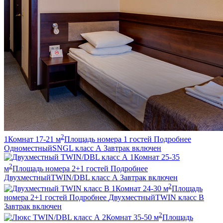
2
1
Комнат
17-21
м
Площадь номера
1
гостей
Подробнее
Одноместный
SNGL класс А
Завтрак включен
1
Комнат
25-35
2
м
Площадь номера
2+1
гостей
Подробнее
Двухместный
TWIN/DBL класс А
Завтрак включен
2
1
Комнат
24-30
м
Площадь
номера
2+1
гостей
Подробнее
Двухместный
TWIN класс В
Завтрак включен
2
2
Комнат
35-50
м
Площадь