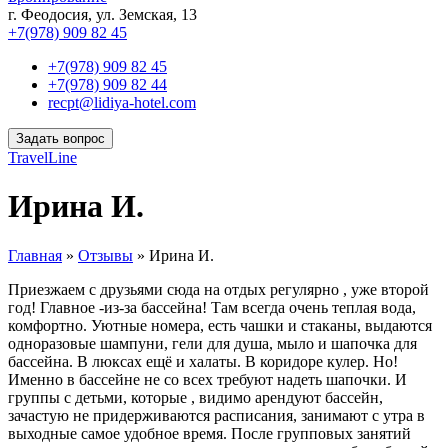
г. Феодосия, ул. Земская, 13
+7(978) 909 82 45
+7(978) 909 82 45
+7(978) 909 82 44
recpt@lidiya-hotel.com
Задать вопрос
TravelLine
Ирина И.
Главная
»
Отзывы
»
Ирина И.
Приезжаем с друзьями сюда на отдых регулярно , уже второй
год! Главное -из-за бассейна! Там всегда очень теплая вода,
комфортно. Уютные номера, есть чашки и стаканы, выдаются
одноразовые шампуни, гели
для душа, мыло и шапочка для
бассейна. В люксах ещё и халаты. В коридоре кулер. Но!
Именно в бассейне не со всех требуют надеть шапочки. И
группы с детьми, которые , видимо арендуют бассейн,
зачастую не придерживаются расписания, занимают с утра в
выходные самое удобное время. После групповых занятий