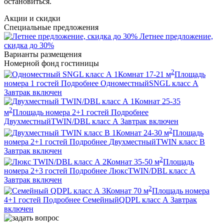
остановиться.
Акции и скидки
Специальные предложения
Летнее предложение,
скидка до 30%
Варианты размещения
Номерной фонд гостиницы
2
1
Комнат
17-21
м
Площадь
номера
1
гостей
Подробнее
Одноместный
SNGL класс А
Завтрак включен
1
Комнат
25-35
2
м
Площадь номера
2+1
гостей
Подробнее
Двухместный
TWIN/DBL класс А
Завтрак включен
2
1
Комнат
24-30
м
Площадь
номера
2+1
гостей
Подробнее
Двухместный
TWIN класс В
Завтрак включен
2
2
Комнат
35-50
м
Площадь
номера
2+3
гостей
Подробнее
Люкс
TWIN/DBL класс А
Завтрак включен
2
3
Комнат
70
м
Площадь номера
4+1
гостей
Подробнее
Семейный
QDPL класс А
Завтрак
включен