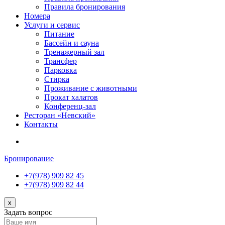
Правила бронирования
Номера
Услуги и сервис
Питание
Бассейн и сауна
Тренажерный зал
Трансфер
Парковка
Стирка
Проживание с животными
Прокат халатов
Конференц-зал
Ресторан «Невский»
Контакты
Бронирование
+7(978) 909 82 45
+7(978) 909 82 44
x
Задать вопрос