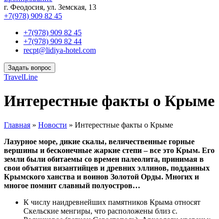
г. Феодосия, ул. Земская, 13
+7(978) 909 82 45
+7(978) 909 82 45
+7(978) 909 82 44
recpt@lidiya-hotel.com
Задать вопрос
TravelLine
Интерестные факты о Крыме
Главная
»
Новости
»
Интерестные факты о Крыме
Лазурное море, дикие скалы, величественные горные
вершины и бесконечные жаркие степи – все это Крым. Его
земли были обитаемы со времен палеолита, принимая в
свои объятия византийцев и древних эллинов, подданных
Крымского ханства и воинов Золотой Орды. Многих и
многое помнит славный полуостров…
К числу наидревнейших памятников Крыма относят
Скельские менгиры, что расположены близ с.