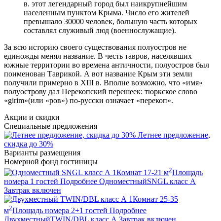
в. этот легендарный город был наикрупнейшим
населенным пунктом Крыма. Число его жителей
превышало 30000 человек, большую часть которых
составлял служивый люд (военнослужащие).
За всю историю своего существования полуостров не
единожды менял название. В честь тавров, населявших
южные территории во времена античности, полуостров был
поименован Таврикой. А вот название Крым эти земли
получили примерно в XIII в. Вполне возможно, что «имя»
полуострову дал Перекопский перешеек: тюркское слово
«girim»(или «ров») по-русски означает «перекоп».
Акции и скидки
Специальные предложения
Летнее предложение,
скидка до 30%
Варианты размещения
Номерной фонд гостиницы
2
1
Комнат
17-21
м
Площадь
номера
1
гостей
Подробнее
Одноместный
SNGL класс А
Завтрак включен
1
Комнат
25-35
2
м
Площадь номера
2+1
гостей
Подробнее
Двухместный
TWIN/DBL класс А
Завтрак включен