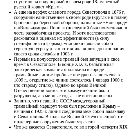
спустило на воду первый в своем роде 18-пушечный
русский корвет «Крым».
А еще на верфях славного города Севастополя в 1876 г.
соорудили единственные в своем роде (круглые в плане)
броненосцы береговой обороны, названные «Новгород»
и «Вице-адмирал Попов» (последний был поименован в
честь разработчика проекта). И хотя исследователи
расходятся в оценках их эффективности (в силу
специфичности формы), «поповки» являли собой
серьезную угрозу для противника вплоть до окончания
своего срока службы в 1903 г.
Первый на полуострове трамвай был запущен в свое
время в Севастополе. В конце XIX в. бельгийская
электрическая компания проложила в городе
трамвайные линии: пробные поездки начались еще в
1899 г., открытие же линии состоялось 1 января 1900 г.
(по старому стилю). Однако во время Великой
Отечественной войны эти коммуникации были
разрушены, а в мирные годы – не восстановлены.
Занятно, что первый в СССР междугородный
трамвайный маршрут тоже был проложен в Крыму –
начиная с 1925 г. линия соединяла меж собой Балаклаву
и Севастополь. В годы же Великой Отечественной эти
инженерные сооружения были утрачены…
Что же касается Севастополя, то во второй четверти XIX