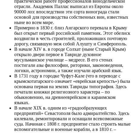
практической работе профессионалов винодельческой
отрасли. Академик Паллас выписал из Европы около
90000 лоз: впоследствии эти сорта винограда стали
основой для производства собственных вин, известных
ныне во всем мире.
Примерно в 1830 г. близ Ангарского перевала в Крыму
был открыт первый российский памятник. Этот обелиск
воздвигли в честь строителей, проложивших почтовую
дорогу, связавшую меж собой Алушту и Симферополь.
В начале XIV в. в городе Солхат (ныне Старый Крым)
открыло двери первое в Тавриде духовное
мусульманское училище – медресе. В его стенах
постигали азы философии, риторики, законоведения,
логики, астрономии, а также изучали арабский язык.
В 1731 году в городке Чуфут-Кале (что в переводе с
крымскотатарского означает «еврейская крепость») была
основана первая на землях Тавриды типография. Здесь
печатали книжки религиозного характера – по
обыкновению, на древнееврейском и караимском
языках.
В начале XIX в. одним из «градообразующих
предприятий» Севастополя было адмиралтейство. Здесь
килевали, ремонтировали и оснащали всевозможные
суда. Начиная с 1808 г. предприятие стало строить малые
вспомогательные и военные корабли, а в 1810 г. –