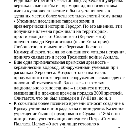
Родниковое (регион Севастополь). Археологи уверены:
вертикальные глыбы из мраморовидного известняка
имели культовое значение и были установлены в
здешних местах более четырех тысячелетий тому назад.
• Упоминал населенные таврами земли и
древнегреческий историк Геродот. По его мнению, эти
полудикие племена проживали на территориях,
простирающихся от Скалистого (Керченского)
полуострова до Керкинитиды (ныне Евпатория).
Любопытно, что именно с берегами Боспора
Киммерийского, так живо описанного «отцом истории»,
принято связывать и героя Троянской войны Ахилла.
Еще одна примечательная крымская древность –
керамический водовод, обнаруженный учеными при
раскопках Херсонеса. Возраст этого тщательно
продуманного инженерного сооружения – свыше двух с
половиной тысячелетий. Здесь же – на землях
национального заповедника – находится и театр,
вмещавший в прежние времена порядка 3000 зрителей.
Считается, что он был возведен в IV-III вв. до н. э.
К событиям более позднего времени относят создание в
Крыму училища виноградарства и виноделия. Казенное
учреждение было сформировано в Судаке в 1804 г. по
инициативе ученого-энциклопедиста Петра-Симона
Палласа. Целых 40 лет училище готовило к